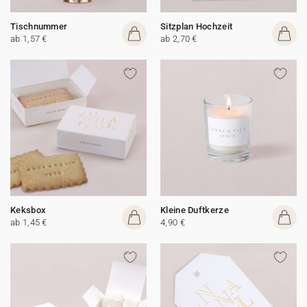
Tischnummer
Sitzplan Hochzeit
ab 1,57 €
ab 2,70 €
Keksbox
Kleine Duftkerze
ab 1,45 €
4,90 €