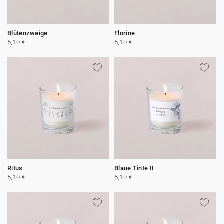
Blütenzweige
Florine
5,10 €
5,10 €
Ritus
Blaue Tinte II
5,10 €
5,10 €