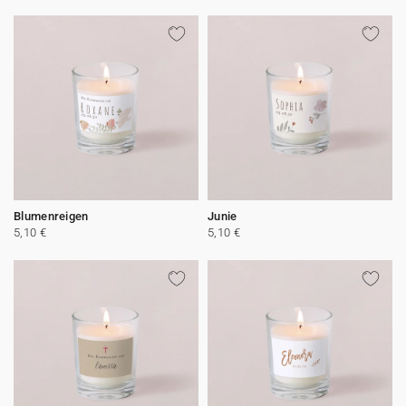
Blumenreigen
Junie
5,10 €
5,10 €