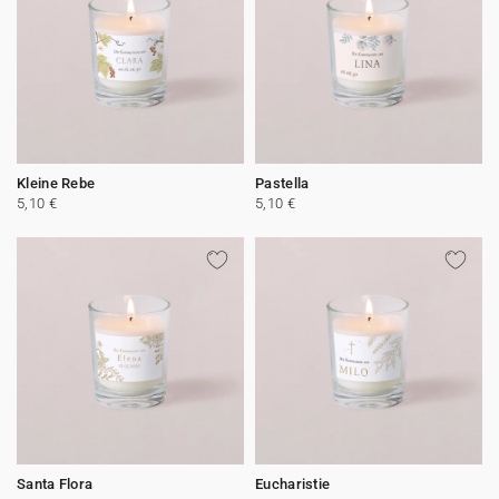
Kleine Rebe
Pastella
5,10 €
5,10 €
Santa Flora
Eucharistie