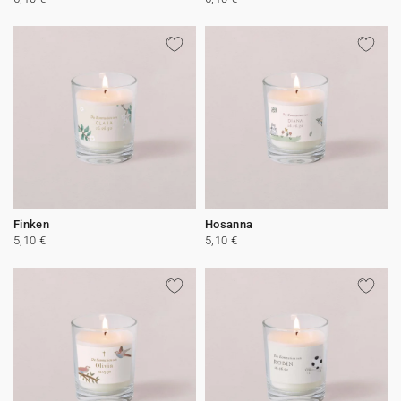
Finken
Hosanna
5,10 €
5,10 €