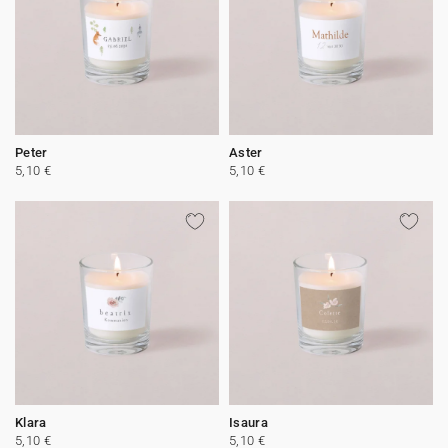
Peter
Aster
5,10 €
5,10 €
Klara
Isaura
5,10 €
5,10 €