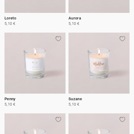
Loreto
Aurora
5,10 €
5,10 €
Penny
Suzane
5,10 €
5,10 €