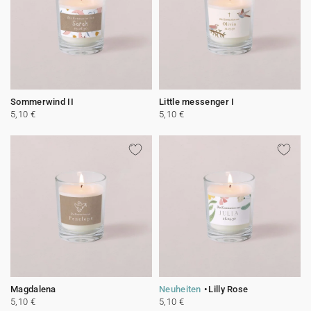
Sommerwind II
Little messenger I
5,10 €
5,10 €
Magdalena
Neuheiten
Lilly Rose
5,10 €
5,10 €