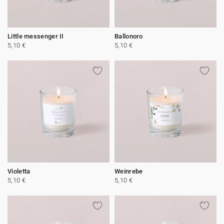
Little messenger II
Ballonoro
5,10 €
5,10 €
Violetta
Weinrebe
5,10 €
5,10 €