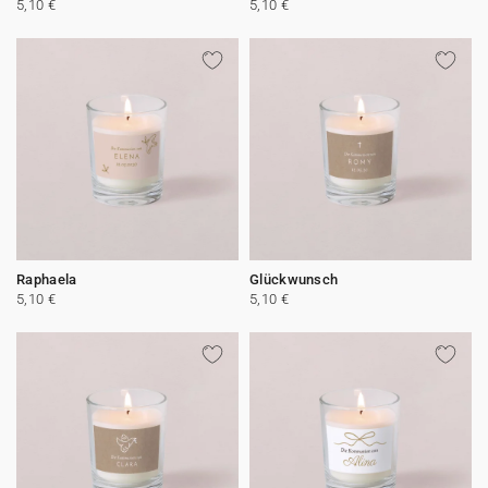
5,10 €
5,10 €
Raphaela
Glückwunsch
5,10 €
5,10 €