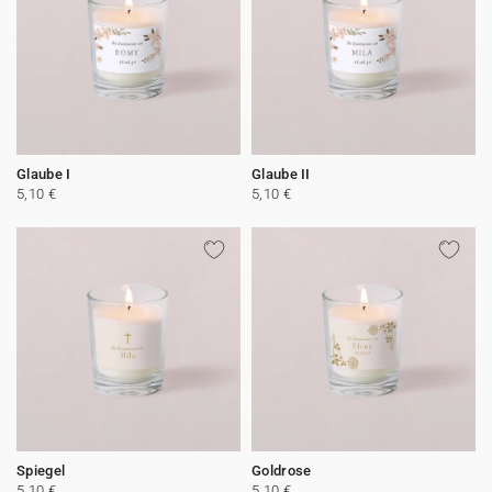
Glaube I
Glaube II
5,10 €
5,10 €
Spiegel
Goldrose
5,10 €
5,10 €