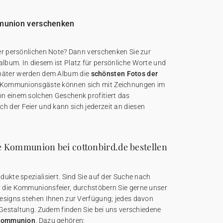
munion verschenken
er persönlichen Note? Dann verschenken Sie zur
bum. In diesem ist Platz für persönliche Worte und
päter werden dem Album die
schönsten Fotos der
 Kommunionsgäste können sich mit Zeichnungen im
n einem solchen Geschenk profitiert das
 der Feier und kann sich jederzeit an diesen
e Kommunion bei cottonbird.de bestellen
ukte spezialisiert. Sind Sie auf der Suche nach
 die Kommunionsfeier, durchstöbern Sie gerne unser
esigns stehen Ihnen zur Verfügung; jedes davon
 Gestaltung. Zudem finden Sie bei uns verschiedene
e Kommunion
. Dazu gehören: