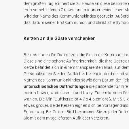
dem großen Tag erinnert sie zu Hause an diese besonder
es in verschiedenen Größen und mit unterschiedlichen Mu
wird der Name des Kommunionskindes gedruckt. Außerde
das Datum seiner Erstkommunion und christliche Symbol
Kerzen an die Gäste verschenken
Bei uns finden Sie Duftkerzen, die Sie an die Kommunio
Diese sind eine schöne Aufmerksamkeit, die Ihre Gäste an 
Kerze befindet sich in einem transparenten Glas, auf dem
Personalisieren Sie den Aufkleber bei cottonbird.de indiv
Namen des Kommunionkindes sowie dem Datum der Feie
unterschiedlichen Duftrichtungen
die passende für Ihre
cotton flower, white jasmin und fruity. Zudem können Si
wählen. Die Mini-Duftkerze ist 4,7 x 4,6 cm groß. Mit 5,5 x
etwas größer. Beide Kerzen eignen sich hervorragend als
Erinnerung. Bei Cotton Bird bekommen Sie zu jeder Duftke
Sie mit dem mitgelieferten Aufkleber verzieren.