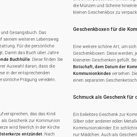
die Münzen und Scheine hineinleg
kleinen Geschenkbox zu verpack
Geschenkboxen für die Ko
- und Gesangsbuch. Das
uf seinem weiteren Lebensweg.
attung. Für die persönliche
Eine weitere schöne Art, um sich
gt. Damit das Buch über Jahre
Geschenkboxen. Diese werden, je
ende Buchhülle
. Diese finden Sie
kleineren Geschenken gefüllt. Be
hrer Auswahl daran, dass die
Botschaft, dem Datum der Komm
se in der entsprechenden
Kommunionkindes
versehen. Die
persönliche Prägung veredeln.
einen separaten Geschenketisch 
Schmuck als Geschenk für 
ufversprechen, das das Kind
Ein beliebtes Geschenk zur Ko
ch als Geschenk zur Kommunion
Silber oder anderen edlen Metall
e wird feierlich in der Kirche
Kommunionskinder. Ein schlichte
Osterkerze entzündet
. Nach
nur Mädchen. Auch als Geschenk 