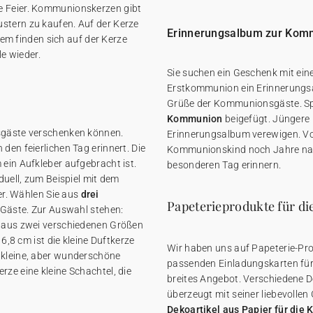
e Feier. Kommunionskerzen gibt
stern zu kaufen. Auf der Kerze
Erinnerungsalbum zur Kom
m finden sich auf der Kerze
e wieder.
Sie suchen ein Geschenk mit ein
Erstkommunion ein Erinnerungsal
Grüße der Kommunionsgäste. S
Kommunion
beigefügt. Jüngere
nsgäste verschenken können.
Erinnerungsalbum verewigen. Vo
den feierlichen Tag erinnert. Die
Kommunionskind noch Jahre nach
 ein Aufkleber aufgebracht ist.
besonderen Tag erinnern.
iduell, zum Beispiel mit dem
r. Wählen Sie aus
drei
Papeterieprodukte für di
 Gäste. Zur Auswahl stehen:
e aus zwei verschiedenen Größen
 6,8 cm ist die kleine Duftkerze
Wir haben uns auf Papeterie-Prod
 kleine, aber wunderschöne
passenden Einladungskarten für
rze eine kleine Schachtel, die
breites Angebot. Verschiedene D
überzeugt mit seiner liebevollen
Dekoartikel aus Papier für di