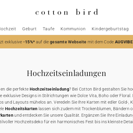
ochzeit
Geburt
Taufe
Kommunion
Kindergeburtstag
zt
exklusive
-15%*
auf die
gesamte Webseite
mit dem Code
AUGVIBE
Hochzeitseinladungen
hen die perfekte
Hochzeitseinladung
? Bei Cotton Bird gestalten Sie h
exklusive Designs in Stilrichtungen wie Dolce Vita, Boho oder Floral. 
os und Layouts mühelos an. Veredeln Sie Ihre Karten mit edler Gold-, 
ele
Hochzeitskarten
lassen sich zudem mit Trockenblumen, Bändern od
rkarten
und entdecken Sie unsere Qualität. Ergänzen Sie Ihre Einladu
tilvoller Hochzeitsdeko für ein harmonisches Fest bis ins kleinste Detai