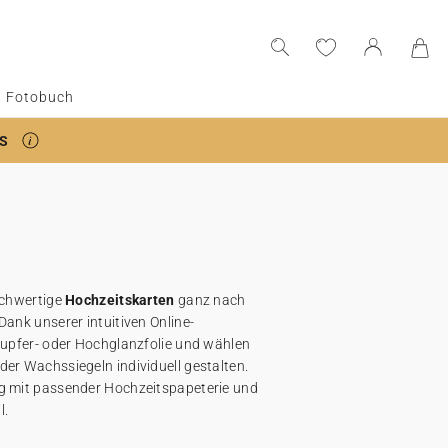
Fotobuch
S
ochwertige
Hochzeitskarten
ganz nach
Dank unserer intuitiven Online-
Kupfer- oder Hochglanzfolie
und wählen
er Wachssiegeln individuell gestalten.
ng mit passender Hochzeitspapeterie und
l.