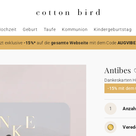
ochzeit
Geburt
Taufe
Kommunion
Kindergeburtstag
zt
exklusive
-15%*
auf die
gesamte Webseite
mit dem Code
AUGVIBE
Antibes
Dankeskarten H
-15%
mit dem
1
Anzahl
Vered