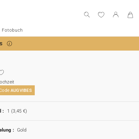
Fotobuch
S
ochzeit
 Code
AUGVIBES
 :
1
(3,45 €)
elung :
Gold