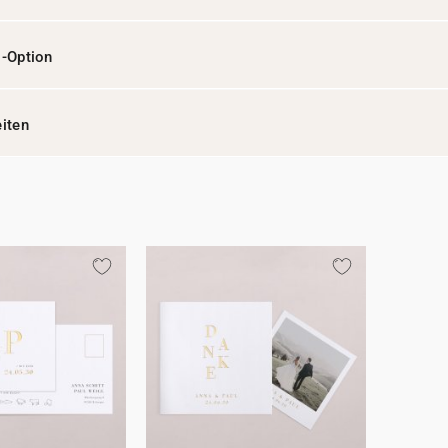
l-Option
eiten