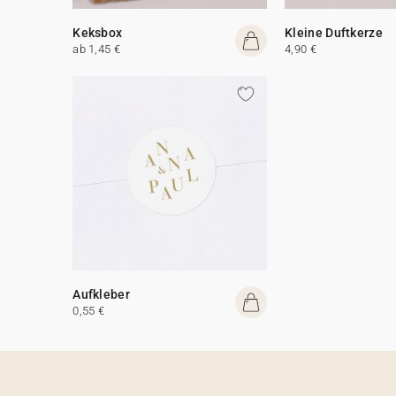
Keksbox
Kleine Duftkerze
ab 1,45 €
4,90 €
Aufkleber
0,55 €