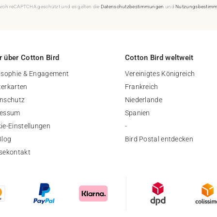
durch reCAPTCHA geschützt und es gelten die
Datenschutzbestimmungen
und
Nutzungsbestim
 über Cotton Bird
Cotton Bird weltweit
osophie & Engagement
Vereinigtes Königreich
erkarten
Frankreich
nschutz
Niederlande
ressum
Spanien
ie-Einstellungen
-
Blog
Bird Postal entdecken
sekontakt