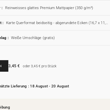
 :
Reinweisses glattes Premium Mattpapier (350 g/m²)
t :
Karte Querformat beidseitig - abgerundete Ecken (16,7 x 11,5 cm)
lag :
Weiße Umschläge
(gratis)
3,45 €
N
oder 3,45 € pro Stück
ätzte Lieferung : 18 August - 20 August
eibung