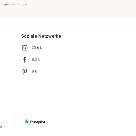
mungen
von Google.
Soziale Netzwerke
23,6 k
8.3 k
8 k