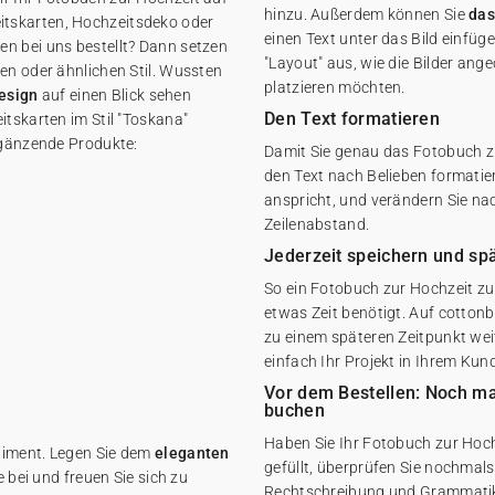
hinzu. Außerdem können Sie
das
eitskarten, Hochzeitsdeko oder
einen Text unter das Bild einfüg
n bei uns bestellt? Dann setzen
"Layout" aus, wie die Bilder angeo
en oder ähnlichen Stil. Wussten
platzieren möchten.
Design
auf einen Blick sehen
Den Text formatieren
itskarten im Stil "Toskana"
ergänzende Produkte:
Damit Sie genau das Fotobuch z
den Text nach Belieben formatier
anspricht, und verändern Sie na
Zeilenabstand.
Jederzeit speichern und sp
So ein Fotobuch zur Hochzeit zu 
etwas Zeit benötigt. Auf cottonb
zu einem späteren Zeitpunkt weit
einfach Ihr Projekt in Ihrem Ku
Vor dem Bestellen: Noch mal
buchen
Haben Sie Ihr Fotobuch zur Hoc
timent. Legen Sie dem
eleganten
gefüllt, überprüfen Sie nochmals 
 bei und freuen Sie sich zu
Rechtschreibung und Grammatik k