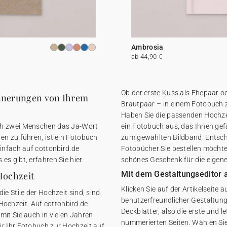
Ambrosia
ab 44,90 €
Ob der erste Kuss als Ehepaar od
innerungen von Ihrem
Brautpaar – in einem Fotobuch z
Haben Sie die passenden Hochzei
ich zwei Menschen das Ja-Wort
ein Fotobuch aus, das Ihnen gefäl
en zu führen, ist ein Fotobuch
zum gewählten Bildband. Entsche
infach auf cottonbird.de
Fotobücher Sie bestellen möchten
s gibt, erfahren Sie hier.
schönes Geschenk für die eigene
Mit dem Gestaltungseditor 
Hochzeit
Klicken Sie auf der Artikelseite 
e Stile der Hochzeit sind, sind
benutzerfreundlicher Gestaltungs
ochzeit. Auf cottonbird.de
Deckblätter, also die erste und l
mit Sie auch in vielen Jahren
nummerierten Seiten. Wählen Sie 
r Ihr Fotobuch zur Hochzeit auf