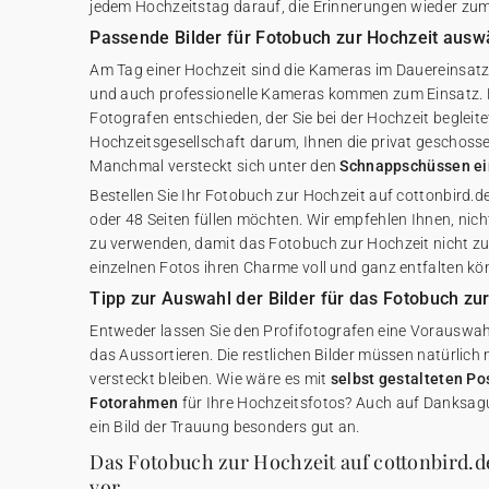
jedem Hochzeitstag darauf, die Erinnerungen wieder zu
Passende Bilder für Fotobuch zur Hochzeit ausw
Am Tag einer Hochzeit sind die Kameras im Dauereinsat
und auch professionelle Kameras kommen zum Einsatz. H
Fotografen entschieden, der Sie bei der Hochzeit begleite
Hochzeitsgesellschaft darum, Ihnen die privat geschoss
Manchmal versteckt sich unter den
Schnappschüssen ein
Bestellen Sie Ihr Fotobuch zur Hochzeit auf cottonbird.d
oder 48 Seiten füllen möchten. Wir empfehlen Ihnen, nicht
zu verwenden, damit das Fotobuch zur Hochzeit nicht zu
einzelnen Fotos ihren Charme voll und ganz entfalten kö
Tipp zur Auswahl der Bilder für das Fotobuch zu
Entweder lassen Sie den Profifotografen eine Vorauswah
das Aussortieren. Die restlichen Bilder müssen natürlich 
versteckt bleiben. Wie wäre es mit
selbst gestalteten P
Fotorahmen
für Ihre Hochzeitsfotos? Auch auf Danksa
ein Bild der Trauung besonders gut an.
Das Fotobuch zur Hochzeit auf cottonbird.de
vor