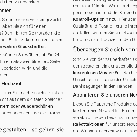
m Leben zu erwecken.
rechts auf "In den Warenkorb leg
ählen
geschrieben ist und die Bilder d
Kontroll-Option
hinzu. Hier über
z. Smartphones werden gezückt
Qualität und Positionierung Ihre
aben Sie sich für einen
auffallen, werden Sie vor etwaig
t? Dann bitten Sie trotzdem die
Fotobuch zur Hochzeit in den Dr
enen Bilder zukommen zu lassen.
 wahrer Glückstreffer
.
Überzeugen Sie sich von 
e, können Sie wählen, ob Sie 24
Sind Sie von der zauberhaften O
 mehr als zwei Bilder pro Seite
dem Bestellen ein genaues Bild 
 überladen wirkt und die
kostenloses Muster-Set
! Nach 
nnen.
Umschlag mit passender Umschla
r Hochzeit
Danksagungen in den Händen.
l oder Sie machen sich selbst an
Abonnieren Sie unseren Ne
nicht auf dem digitalen Speicher
Lieben Sie Papeterie-Produkte g
ostern oder wunderschönen
kostenfreien Newsletter. Freuen 
gungen nach der Hochzeit kommt
vorab von neuen Designs in un
Rabattaktionen
für unsere News
 gestalten – so gehen Sie
auf Wunsch jederzeit wieder abb