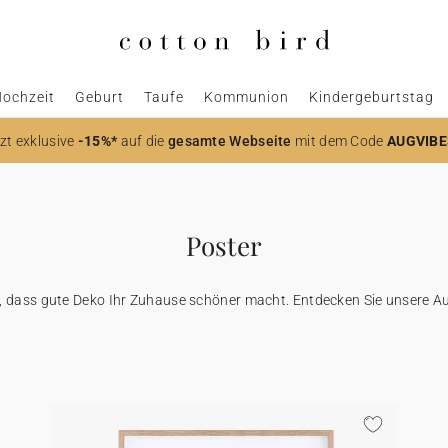
ochzeit
Geburt
Taufe
Kommunion
Kindergeburtstag
zt
exklusive
-15%*
auf die
gesamte Webseite
mit dem Code
AUGVIBE
Poster
n, dass gute Deko Ihr Zuhause schöner macht. Entdecken Sie unsere Au