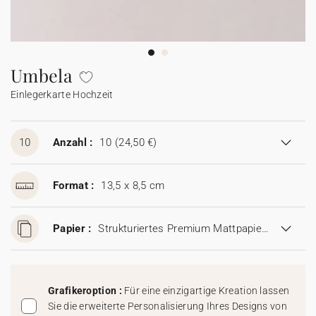
Girlande
Wunderkerzen-Etikett
Mini Glasflasche
Collab
Johanna x Cotton Bird
Spitztüte Taufe
Lesezeichen
Einwegkamera
Alle Produkte
Alles für Glückwünsche
Geschenkanhänger
Glückwunschkarte
Baumwollsäckchen
Seife
Baumwollsäckchen
Alle Accessoires
Feste & Anlässe
Seife
Umbela
Einlegerkarte Hochzeit
Aufkleber für Einwegkamera
Mini Glasflasche
Seife
Alle digitalen Karten
Mini Glasflasche
Baumwollsäckchen
Mini Glasflasche
Alle Geschenkkarten
Baumwollsäckchen
10
Anzahl :
10
(24,50 €)
Gutscheincodes
Format :
13,5 x 8,5 cm
Papier :
Strukturiertes Premium Mattpapier (280 g/m²)
Grafikeroption :
Für eine einzigartige Kreation lassen
Sie die erweiterte Personalisierung Ihres Designs von