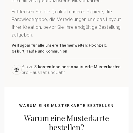
Bird bis zu 3 personalisierte Musterkarten.
Girlande
Wunderkerzen-Etikett
Mini Glasflasche
Collab
Johanna x Cotton Bird
Spitztüte Taufe
Lesezeichen
Einwegkamera
Alle Produkte
Alles für Glückwünsche
Geschenkanhänger
Entdecken Sie die Qualität unserer Papiere, die
Farbwiedergabe, die Veredelungen und das Layout
Glückwunschkarte
Baumwollsäckchen
Seife
Baumwollsäckchen
Alle Accessoires
Feste & Anlässe
Seife
Ihrer Kreation, bevor Sie Ihre endgültige Bestellung
aufgeben.
Aufkleber für Einwegkamera
Mini Glasflasche
Seife
Alle digitalen Karten
Mini Glasflasche
Verfügbar für alle unsere Themenwelten: Hochzeit,
Geburt, Taufe und Kommunion
Baumwollsäckchen
Mini Glasflasche
Alle Geschenkkarten
Baumwollsäckchen
Bis zu
3 kostenlose personalisierte Musterkarten
pro Haushalt und Jahr.
Gutscheincodes
WARUM EINE MUSTERKARTE BESTELLEN
Warum eine Musterkarte
bestellen?