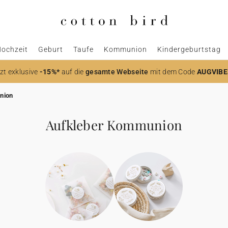
ochzeit
Geburt
Taufe
Kommunion
Kindergeburtstag
zt
exklusive
-15%*
auf die
gesamte Webseite
mit dem Code
AUGVIBE
nion
Aufkleber Kommunion