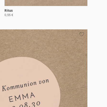
Ritus
0,55 €