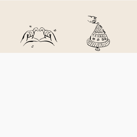
Ihre
Einzigartige
Zufriedenheit
Designs, zum
liegt uns
Gestalten mit
besonders am
Ihren Fotos und
Herzen
Texten