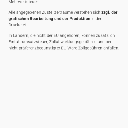
Mehrwertsteuer.
Girlande
Wunderkerzen-Etikett
Mini Glasflasche
Collab
Johanna x Cotton Bird
Spitztüte Taufe
Lesezeichen
Einwegkamera
Alle Produkte
Alles für Glückwünsche
Geschenkanhänger
Alle angegebenen Zustellzeiträume verstehen sich
zzgl. der
grafischen Bearbeitung und der Produktion
in der
Glückwunschkarte
Baumwollsäckchen
Seife
Baumwollsäckchen
Alle Accessoires
Feste & Anlässe
Seife
Druckerei.
In Ländern, die nicht der EU angehören, können zusätzlich
Aufkleber für Einwegkamera
Mini Glasflasche
Seife
Alle digitalen Karten
Mini Glasflasche
Einfuhrumsatzsteuer, Zollabwicklungsgebühren und bei
nicht präferenzbegünstigter EU-Ware Zollgebühren anfallen.
Baumwollsäckchen
Mini Glasflasche
Alle Geschenkkarten
Baumwollsäckchen
Gutscheincodes