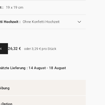
t :
19 x 19 cm
ti Hochzeit :
Ohne Konfetti Hochzeit
26,32 €
N
oder 3,29 € pro Stück
ätzte Lieferung : 14 August - 18 August
eibung
l-Option