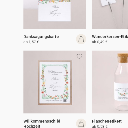
Danksagungskarte
Wunderkerzen-Etik
ab 1,57 €
ab 0,49 €
Willkommensschild
Flaschenetikett
Hochzeit
ab 0,58 €