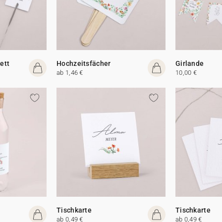
ett
Hochzeitsfächer
Girlande
ab 1,46 €
10,00 €
Tischkarte
Tischkarte
ab 0,49 €
ab 0,49 €