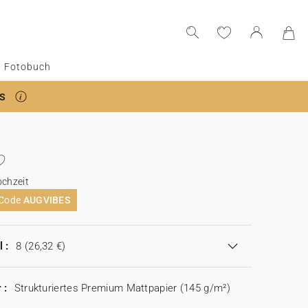
Fotobuch
S
ochzeit
 Code
AUGVIBES
 :
8
(26,32 €)
 :
Strukturiertes Premium Mattpapier (145 g/m²)