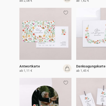
ab 2,08 €
ab 1,62 €
Antwortkarte
Danksagungskarte
ab 1,11 €
ab 1,45 €