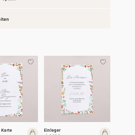
eiten
 Karte
Einleger