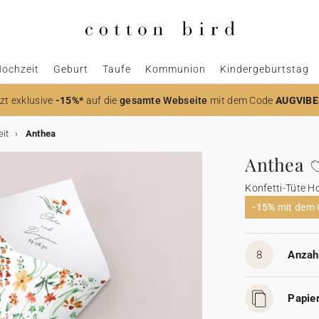
ochzeit
Geburt
Taufe
Kommunion
Kindergeburtstag
zt
exklusive
-15%*
auf die
gesamte Webseite
mit dem Code
AUGVIBE
eit
Anthea
Anthea
Konfetti-Tüte H
-15%
mit dem
8
Anzahl
Papier