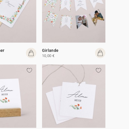
her
Girlande
10,00 €