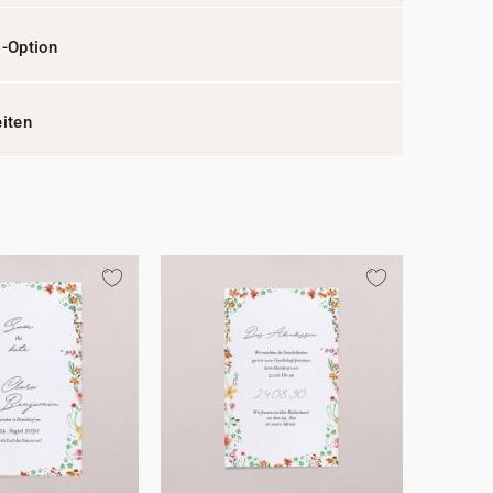
l-Option
eiten