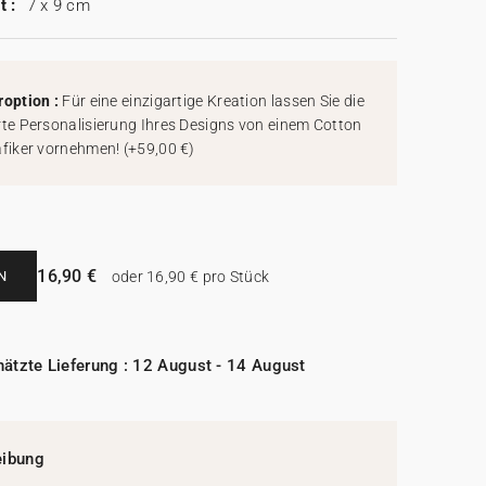
t :
7 x 9 cm
roption :
Für eine einzigartige Kreation lassen Sie die
rte Personalisierung Ihres Designs von einem Cotton
afiker vornehmen!
(
+59,00 €
)
16,90 €
N
oder 16,90 € pro Stück
ätzte Lieferung : 12 August - 14 August
eibung