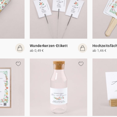
Wunderkerzen-Etikett
Hochzeitsfäc
ab 0,49 €
ab 1,46 €