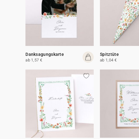
Danksagungskarte
Spitztüte
ab 1,57 €
ab 1,04 €