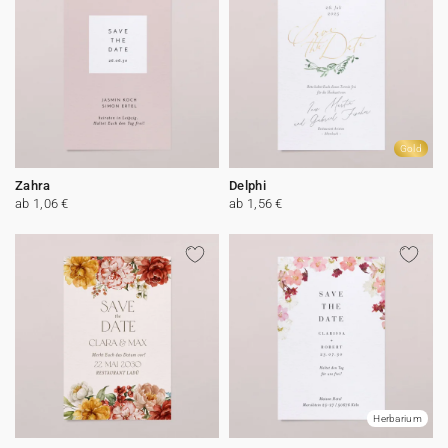
Gold
Zahra
Delphi
ab 1,06 €
ab 1,56 €
Herbarium