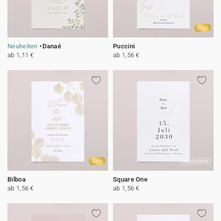
Gold
Neuheiten
Danaé
Puccini
ab 1,11 €
ab 1,56 €
Gold
Hochglanz
Bilboa
Square One
ab 1,56 €
ab 1,56 €