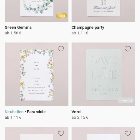
Gold
Green Gemma
Champagne party
ab 1,56 €
ab 1,11 €
Prägung
Neuheiten
Farandole
Verdi
ab 1,11 €
ab 2,15 €