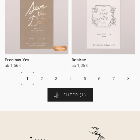
Kupfer
Precious Yes
Desirae
ab 1,56 €
ab 1,06 €
›
1
2
3
4
5
6
7
FILTER
(1)