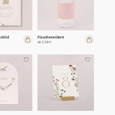
child
Flaschenetikett
ab 0,58 €