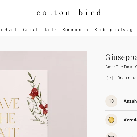
ochzeit
Geburt
Taufe
Kommunion
Kindergeburtstag
Giusepp
Save The Date 
Briefumsch
10
Anzahl
Vered