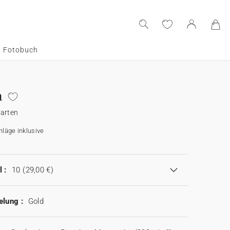
Fotobuch
a
Karten
läge inklusive
 :
10
(29,00 €)
elung :
Gold