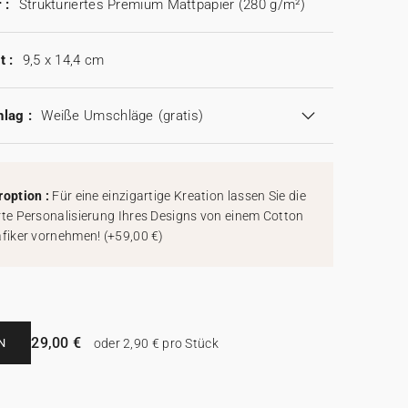
 :
Strukturiertes Premium Mattpapier (280 g/m²)
t :
9,5 x 14,4 cm
lag :
Weiße Umschläge
(gratis)
roption :
Für eine einzigartige Kreation lassen Sie die
rte Personalisierung Ihres Designs von einem Cotton
afiker vornehmen!
(
+59,00 €
)
29,00 €
N
oder 2,90 € pro Stück