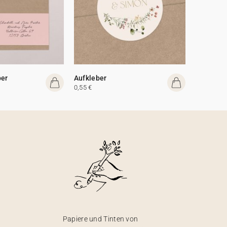
ber
Aufkleber
0,55 €
Papiere und Tinten von