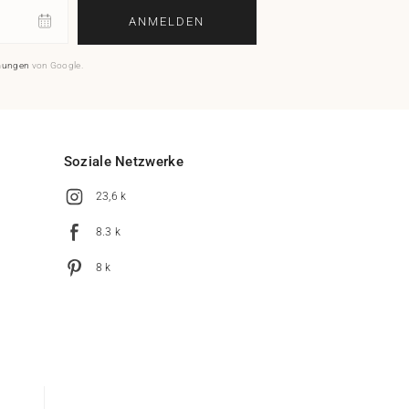
ANMELDEN
mungen
von Google.
Soziale Netzwerke
23,6 k
8.3 k
8 k