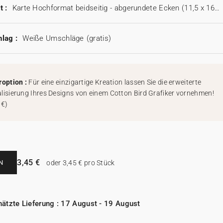
t :
Karte Hochformat beidseitig - abgerundete Ecken (11,5 x 16,7 cm)
lag :
Weiße Umschläge
(gratis)
roption :
Für eine einzigartige Kreation lassen Sie die erweiterte
lisierung Ihres Designs von einem Cotton Bird Grafiker vornehmen!
 €
)
3,45 €
N
oder 3,45 € pro Stück
ätzte Lieferung : 17 August - 19 August