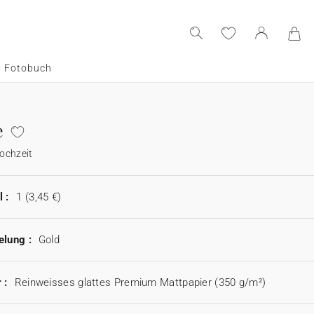
Fotobuch
e
ochzeit
 :
1
(3,45 €)
elung :
Gold
 :
Reinweisses glattes Premium Mattpapier (350 g/m²)