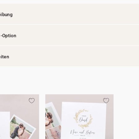
eibung
l-Option
eiten