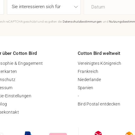
Datum
durch reCAPTCHA geschützt und es gelten die
Datenschutzbestimmungen
und
Nutzungsbestim
 über Cotton Bird
Cotton Bird weltweit
osophie & Engagement
Vereinigtes Königreich
erkarten
Frankreich
nschutz
Niederlande
ressum
Spanien
ie-Einstellungen
-
Blog
Bird Postal entdecken
sekontakt