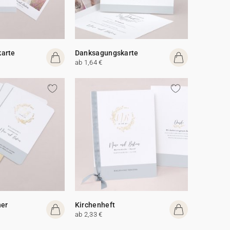
arte
Danksagungskarte
ab 1,64 €
her
Kirchenheft
ab 2,33 €