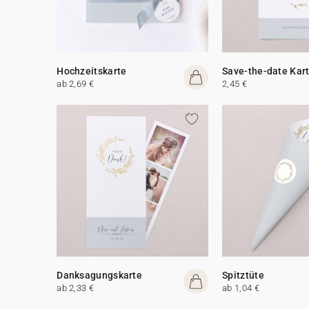
Hochzeitskarte
Save-the-date Kar
ab 2,69 €
2,45 €
Danksagungskarte
Spitztüte
ab 2,33 €
ab 1,04 €