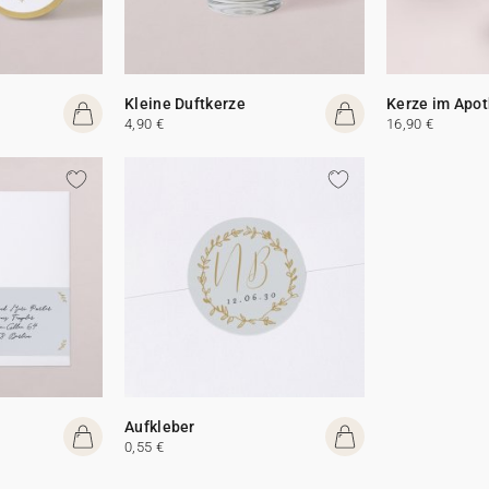
Kleine Duftkerze
Kerze im Apot
4,90 €
16,90 €
Aufkleber
0,55 €