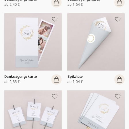
ab 2,40 €
ab 1,64 €
Danksagungskarte
Spitztüte
ab 2,33 €
ab 1,04 €