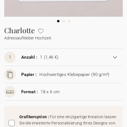
Girlande
Wunderkerzen-Etikett
Mini Glasflasche
Collab
Johanna x Cotton Bird
Spitztüte Taufe
Lesezeichen
Einwegkamera
Alle Produkte
Alles für Glückwünsche
Geschenkanhänger
Glückwunschkarte
Baumwollsäckchen
Seife
Baumwollsäckchen
Alle Accessoires
Feste & Anlässe
Seife
Charlotte
Adressaufkleber Hochzeit
Aufkleber für Einwegkamera
Mini Glasflasche
Seife
Alle digitalen Karten
Mini Glasflasche
Baumwollsäckchen
Mini Glasflasche
Alle Geschenkkarten
Baumwollsäckchen
1
Anzahl :
1
(1,46 €)
Gutscheincodes
Papier :
Hochwertiges Klebepapier (90 g/m²)
Format :
18 x 6 cm
Grafikeroption :
Für eine einzigartige Kreation lassen
Sie die erweiterte Personalisierung Ihres Designs von