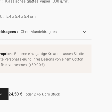
 :
Klassisches glattes Papier (300 g/m²)
t :
5,4 x 5,4 x 5,4 cm
ldragees :
Ohne Mandeldragees
roption :
Für eine einzigartige Kreation lassen Sie die
rte Personalisierung Ihres Designs von einem Cotton
afiker vornehmen!
(
+59,00 €
)
24,50 €
N
oder 2,45 € pro Stück