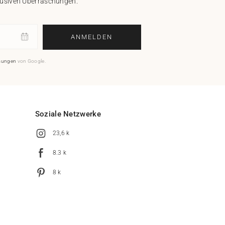
klusiven Überraschungen.
ANMELDEN
mungen
von Google.
Soziale Netzwerke
23,6 k
8.3 k
8 k