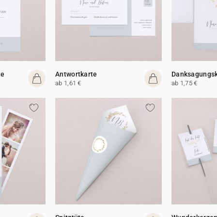
te
Antwortkarte
Danksagungsk
ab 1,61 €
ab 1,75 €