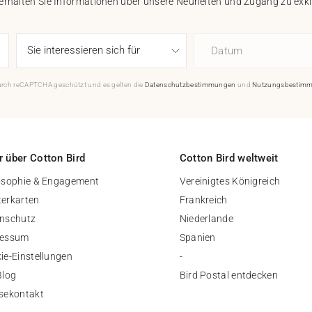
 erhalten Sie Informationen über unsere Neuheiten und Zugang zu ex
Datum
durch reCAPTCHA geschützt und es gelten die
Datenschutzbestimmungen
und
Nutzungsbestim
 über Cotton Bird
Cotton Bird weltweit
osophie & Engagement
Vereinigtes Königreich
erkarten
Frankreich
nschutz
Niederlande
ressum
Spanien
ie-Einstellungen
-
Blog
Bird Postal entdecken
sekontakt