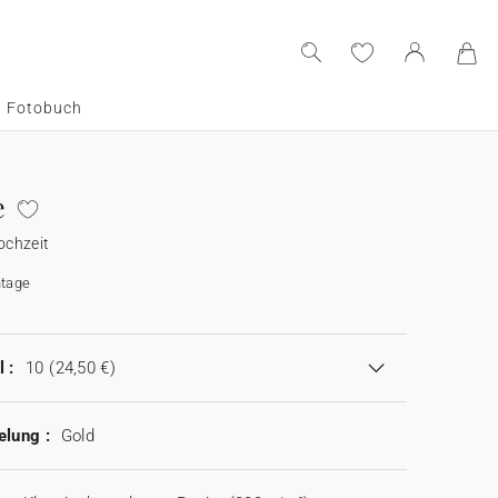
Fotobuch
e
chzeit
tage
 :
10
(24,50 €)
elung :
Gold