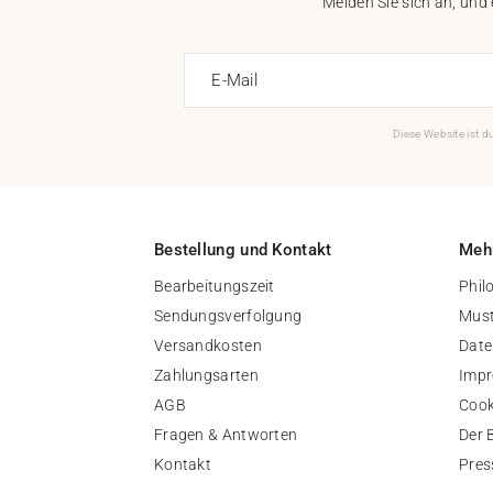
Melden Sie sich an, und
E-Mail
Diese Website ist 
Bestellung und Kontakt
Mehr
Bearbeitungszeit
Phil
Sendungsverfolgung
Must
Versandkosten
Date
Zahlungsarten
Imp
AGB
Cook
Fragen & Antworten
Der 
Kontakt
Pres