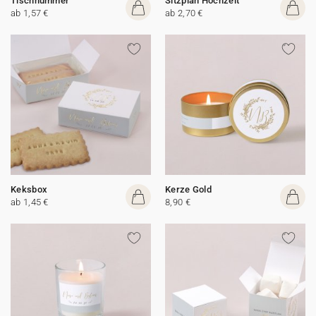
Tischnummer
Sitzplan Hochzeit
ab 1,57 €
ab 2,70 €
Keksbox
Kerze Gold
ab 1,45 €
8,90 €