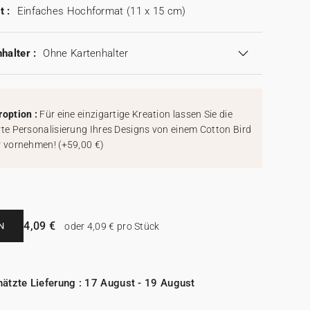
t :
Einfaches Hochformat (11 x 15 cm)
halter :
Ohne Kartenhalter
roption :
Für eine einzigartige Kreation lassen Sie die
rte Personalisierung Ihres Designs von einem Cotton Bird
r vornehmen!
(
+59,00 €
)
4,09 €
N
oder 4,09 € pro Stück
ätzte Lieferung : 17 August - 19 August