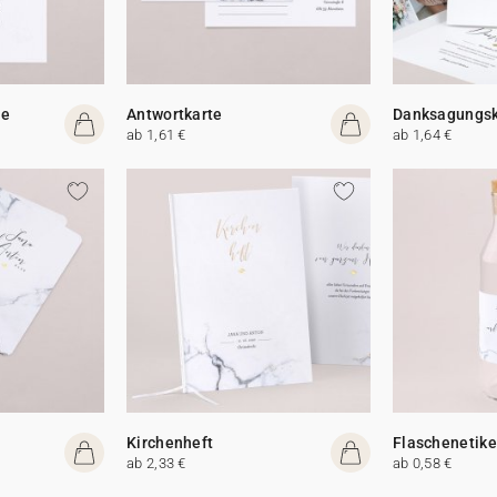
te
Antwortkarte
Danksagungsk
ab 1,61 €
ab 1,64 €
Kirchenheft
Flaschenetike
ab 2,33 €
ab 0,58 €