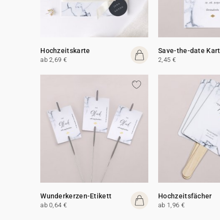
Hochzeitskarte
Save-the-date Kar
ab 2,69 €
2,45 €
Wunderkerzen-Etikett
Hochzeitsfächer
ab 0,64 €
ab 1,96 €