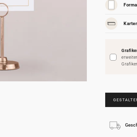
Forma
Karten
Grafike
erweite
Grafike
GESTALTE
Gesch