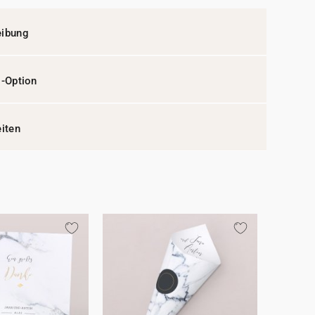
eibung
l-Option
eiten