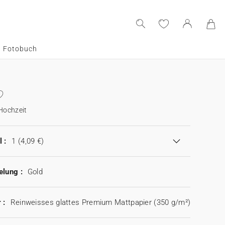
Fotobuch
Hochzeit
 :
1
(4,09 €)
elung :
Gold
 :
Reinweisses glattes Premium Mattpapier (350 g/m²)