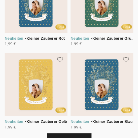
Girlande
Wunderkerzen-Etikett
Mini Glasflasche
Collab
Johanna x Cotton Bird
Spitztüte Taufe
Lesezeichen
Einwegkamera
Alle Produkte
Alles für Glückwünsche
Geschenkanhänger
Glückwunschkarte
Baumwollsäckchen
Seife
Baumwollsäckchen
Alle Accessoires
Feste & Anlässe
Seife
Gold
Gold
Neuheiten
Kleiner Zauberer Rot
Neuheiten
Kleiner Zauberer Grün
Aufkleber für Einwegkamera
Mini Glasflasche
Seife
Alle digitalen Karten
Mini Glasflasche
1,99 €
1,99 €
Baumwollsäckchen
Mini Glasflasche
Alle Geschenkkarten
Baumwollsäckchen
Gutscheincodes
Gold
Gold
Neuheiten
Kleiner Zauberer Gelb
Neuheiten
Kleiner Zauberer Blau
1,99 €
1,99 €