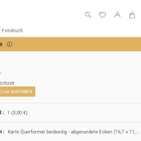
Fotobuch
S
ochzeit
 Code
AUGVIBES
 :
1
(3,00 €)
t :
Karte Querformat beidseitig - abgerundete Ecken (16,7 x 11,5 cm)