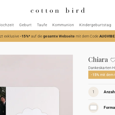
ochzeit
Geburt
Taufe
Kommunion
Kindergeburtstag
zt
exklusive
-15%*
auf die
gesamte Webseite
mit dem Code
AUGVIBE
Chiara
Dankeskarten H
-15%
mit dem
1
Anzahl
Forma