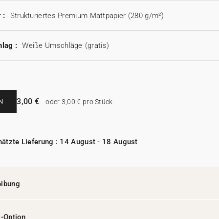
 :
Strukturiertes Premium Mattpapier (280 g/m²)
lag :
Weiße Umschläge
(gratis)
3,00 €
N
oder 3,00 € pro Stück
ätzte Lieferung : 14 August - 18 August
eibung
l-Option