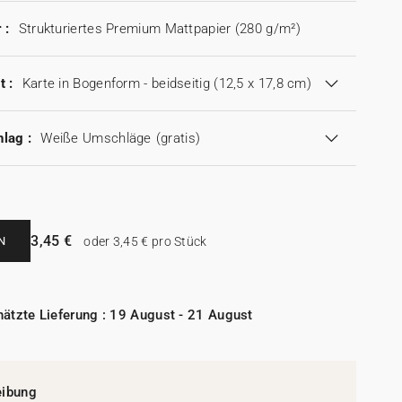
 :
Strukturiertes Premium Mattpapier (280 g/m²)
t :
Karte in Bogenform - beidseitig (12,5 x 17,8 cm)
lag :
Weiße Umschläge
(gratis)
3,45 €
N
oder 3,45 € pro Stück
ätzte Lieferung : 19 August - 21 August
eibung