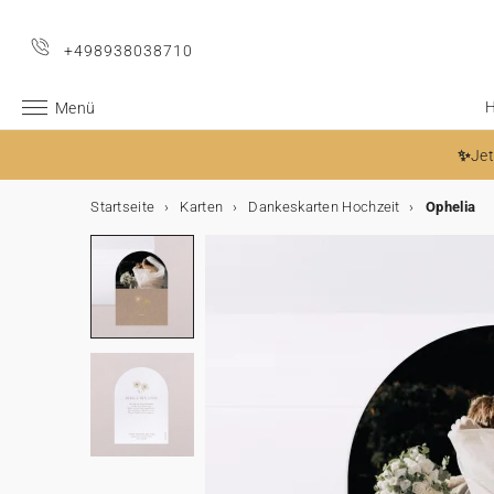
+498938038710
H
Menü
✨
Jet
Startseite
Karten
Dankeskarten Hochzeit
Ophelia
Hochzeit
Hochzeit
Die Hochzeitsanzeige
Zubehör Hochzeitseinladungen
Am Hochzeitstag
Dekoration
Tischdekoration
Gastgeschenke
Nach der Hochzeit
Collab
Geburt
Die Geburtsanzeige
Geburtskarten Zubehör
Die Danksagungen
Danksagungsgeschenke
Dekoration und Geschenke zur Geburt
Meilensteinkarten
Collab
Taufe
Dekoration und Gastgeschenke
Taufeinladung Zubehör
Kommunion
Dekoration und Gastgeschenke
Kommunionskarten Zubehör
Kindergeburtstag
Dekoration
Gastgeschenke
Foto
Fotobücher
Alle Produkte
Feste & Anlässe
Weihnachten
Kalender
Weihnachtsgeschenke
Alles rund um Hochzeit
Hochzeitseinladungen
Aufkleber
Dekoration
Gesamte Hochzeitsdeko
Gesamte Tischdekoration
Alle Gastgeschenke
Dankeskarte
Cotton Bird x Anna Maria Damm
Geburt
Alles rund um die Geburt
Geburtskarten
Aufkleber
Danksagungskarten
Kerzen
Zur gesamten Kollektion
Schwangerschaft
Helena Soubeyrand x Cotton Bird
Taufeinladungen
Gästebuch
Aufkleber
Kommunionskarten
Zur gesamten Kollektion
Aufkleber
Einladungskarten
Zur gesamten Kollektion
Spitztüte
Alle Foto-Produkte
Alle Fotobücher
Alle Karten
Weihnachten
Gesamte Weihnachtskollektion
Adventskalender
Zur gesamten Kollektion
Die Hochzeitsanzeige
100% personalisierbare Einladungen
Adressaufkleber
Gästebuch
Tischdekoration
Menükarte
Keksbox
Fotobuch Hochzeit
Cotton Bird x Helena Soubeyrand
Die Geburtsanzeige
Geburtskarten für Mädchen
Bänder
Dankeskarten für Mädchen
Keksbox
Messlatte
Babys erstes Jahr
Louise Misha x Cotton Bird
Taufe
Danksagungskarten
Kirchenheft
Bänder
Danksagungskarten
Gästebuch
Bänder
Dekoration
Girlande
Geschenkbox
Fotobücher
Fotobuch Stoffeinband
Alle Dekorationen
Weihnachtskarten
Wandkalender
Aufkleber
Muttertag
Save-the-Date
Am Hochzeitstag
Kirchenheft
Tischkarte
Gastgeschenke
Geschenkbox
Cotton Bird x Herbarium
Geburtskarten für Jungen
Trockenblumen
Die Danksagungen
Danksagungsgeschenke
Geschenkbox
Geburtsposter
Erinnerungskarten
Moulin Roty x Cotton Bird
Dekoration und Gastgeschenke
Menükarte
Trockenblumen
Kommunion
Dekoration und Gastgeschenke
Menükarte
Tortendeko
Gastgeschenke
Keksbox
Fotobuch Hardcover
Fotoabzüge
Alle Geschenke
Kalender
Personalisiertes Notizbuch
Vatertag
Einleger
Spitztüte
Sitzplan
Duftkerze
Nach der Hochzeit
Cotton Bird x leaubleu
100% individualisierbare Geburtskarten
Wachssiegel
Geschenkanhänger
Dekoration und Geschenke zur Geburt
Deko-Poster
Main sauvage x Cotton Bird
Kerzen
Taufeinladung Zubehör
Kerzen
Kommunionskarten Zubehör
Kindergeburtstag
Pappbecher
Geschenkanhänger
Cotton Bird x Bonton
Fotobuch Softcover
Bilderrahmen mit Passepartout
Alle Fotoprodukte
Weihnachtsgeschenke
Personalisierter Fotorahmen