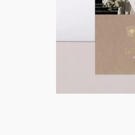
Antwortkarte
Hochzeitsfächer
Tischnummer
Trockenblumensträuße
Collab
Cotton Bird x Solene Gisele
Geburtskarten Zubehör
Lernkarten
Meilensteinkarten
muc muc x Cotton Bird
Keksbox
Spitztüte
Tischset
Foto
Fotobuch Hochzeit
Polaroid Bilder
Alle Kalender
Schokoladentafel
Kollaboration Cotton Bird x Mer Mag
Zubehör Hochzeitseinladungen
Willkommensschild
Flaschenetikett
Geschenkanhänger
Cotton Bird x Gloria Monserrat
Fotobuch Geburt
Gamin Gamine x Cotton Bird
Geschenkbox
Geschenkbox
Aufkleber
Fotobuch Geburt
Personalisiertes Notizbuch
Trauer
Alles für Kindergeburtstage
Kerzen
Girlande
Wunderkerzen-Etikett
Mini Glasflasche
Collab
Johanna x Cotton Bird
Spitztüte Taufe
Lesezeichen
Einwegkamera
Alle Produkte
Alles für Glückwünsche
Geschenkanhänger
Glückwunschkarte
Baumwollsäckchen
Seife
Baumwollsäckchen
Alle Accessoires
Feste & Anlässe
Seife
Aufkleber für Einwegkamera
Mini Glasflasche
Seife
Alle digitalen Karten
Mini Glasflasche
Baumwollsäckchen
Mini Glasflasche
Alle Geschenkkarten
Baumwollsäckchen
Gutscheincodes