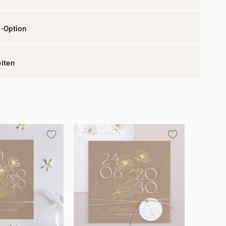
l-Option
eiten