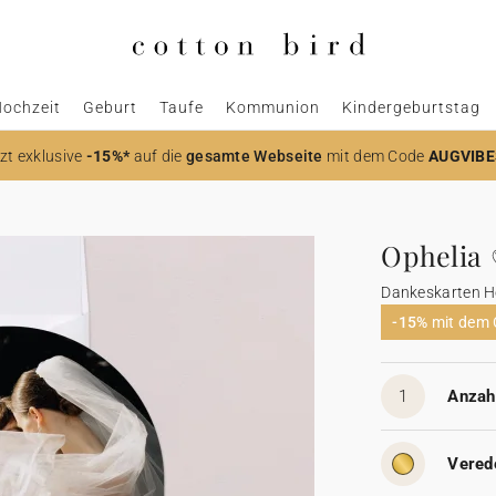
ochzeit
Geburt
Taufe
Kommunion
Kindergeburtstag
zt
exklusive
-15%*
auf die
gesamte Webseite
mit dem Code
AUGVIBE
Ophelia
Dankeskarten H
-15%
mit dem
1
Anzahl
Vered