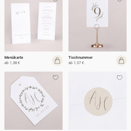
Menükarte
Tischnummer
ab 1,38 €
ab 1,07 €