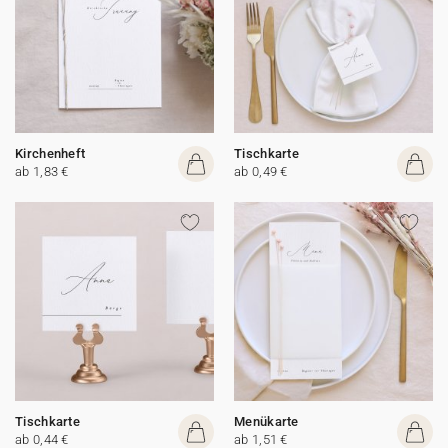
Kirchenheft
Tischkarte
ab 1,83 €
ab 0,49 €
Tischkarte
Menükarte
ab 0,44 €
ab 1,51 €