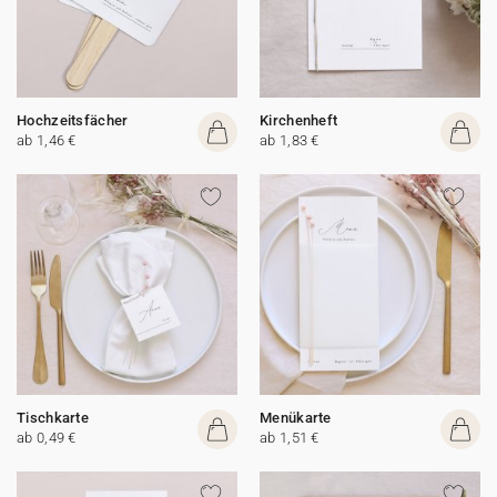
Hochzeitsfächer
Kirchenheft
ab 1,46 €
ab 1,83 €
Tischkarte
Menükarte
ab 0,49 €
ab 1,51 €