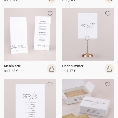
ab 0,59 €
ab 0,54 €
Menükarte
Tischnummer
ab 1,48 €
ab 1,17 €