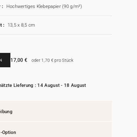
 :
Hochwertiges Klebepapier (90 g/m²)
t :
13,5 x 8,5 cm
17,00 €
N
oder 1,70 € pro Stück
ätzte Lieferung : 14 August - 18 August
eibung
l-Option