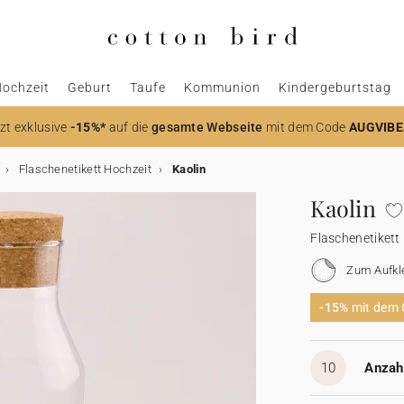
ochzeit
Geburt
Taufe
Kommunion
Kindergeburtstag
zt
exklusive
-15%*
auf die
gesamte Webseite
mit dem Code
AUGVIBE
Flaschenetikett Hochzeit
Kaolin
Kaolin
Flaschenetikett
Zum Aufkl
-15%
mit dem
10
Anzahl