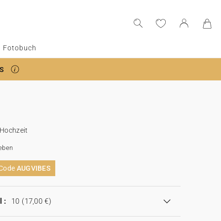
Fotobuch
S
 Hochzeit
eben
 Code
AUGVIBES
 :
10
(17,00 €)