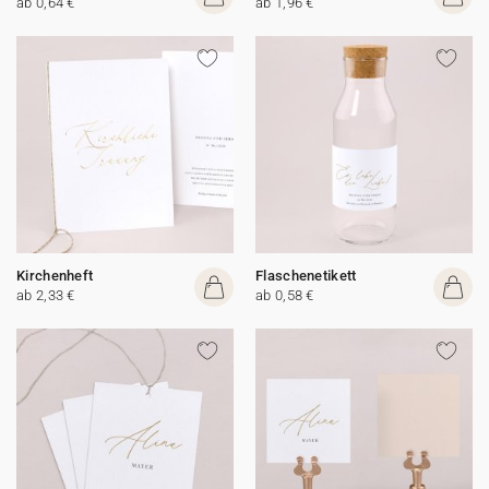
ab 0,64 €
ab 1,96 €
Kirchenheft
Flaschenetikett
ab 2,33 €
ab 0,58 €