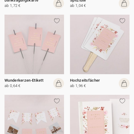
Danksagungskarte
Spitztüte
ab 1,72 €
ab 1,04 €
Wunderkerzen-Etikett
Hochzeitsfächer
ab 0,64 €
ab 1,96 €