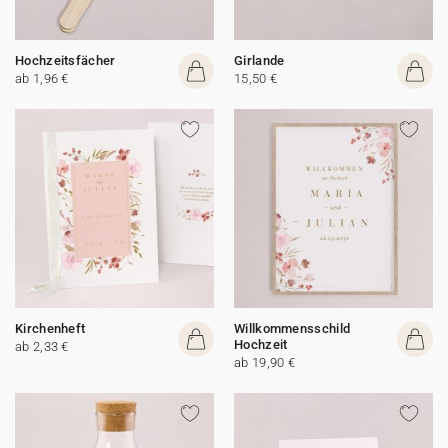
Hochzeitsfächer
Girlande
ab 1,96 €
15,50 €
Kirchenheft
Willkommensschild
Hochzeit
ab 2,33 €
ab 19,90 €