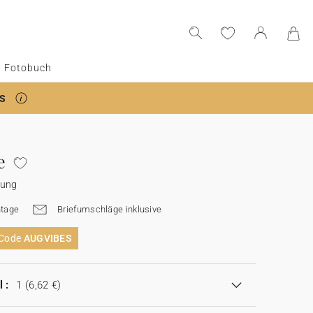
Fotobuch
S
e
dung
tage
Briefumschläge inklusive
 Code
AUGVIBES
 :
1
(6,62 €)