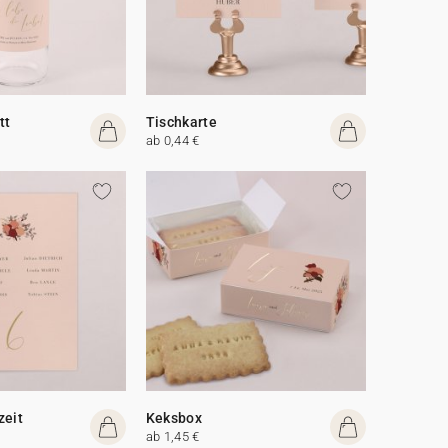
tt
Tischkarte
ab 0,44 €
zeit
Keksbox
ab 1,45 €