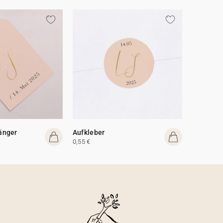
änger
Aufkleber
0,55 €