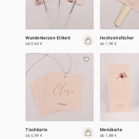
Wunderkerzen-Etikett
Hochzeitsfächer
ab 0,64 €
ab 1,96 €
Tischkarte
Menükarte
ab 0,49 €
ab 1,88 €