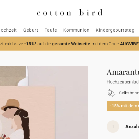
ochzeit
Geburt
Taufe
Kommunion
Kindergeburtstag
zt
exklusive
-15%*
auf die
gesamte Webseite
mit dem Code
AUGVIBE
Amarant
Hochzeitseinla
Selbstmon
-15%
mit dem
1
Anzahl