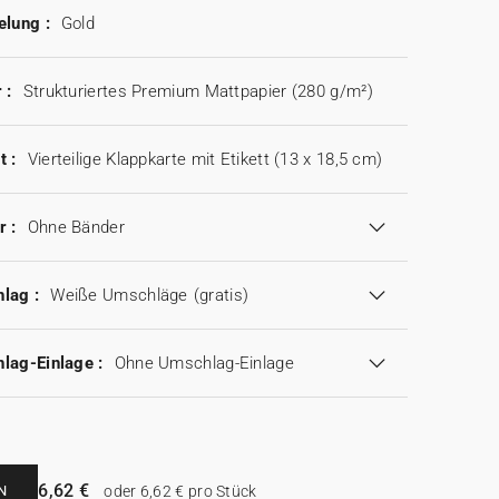
elung :
Gold
 :
Strukturiertes Premium Mattpapier (280 g/m²)
t :
Vierteilige Klappkarte mit Etikett (13 x 18,5 cm)
r :
Ohne Bänder
lag :
Weiße Umschläge
(gratis)
lag-Einlage :
Ohne Umschlag-Einlage
6,62 €
N
oder 6,62 € pro Stück