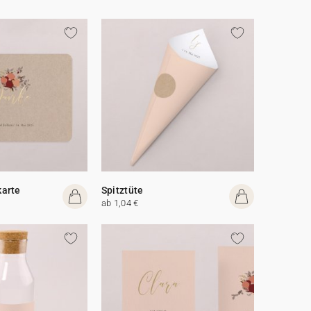
arte
Spitztüte
ab 1,04 €