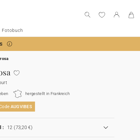
Fotobuch
S
 rosa
osa
burt
eben
hergestellt in Frankreich
 Code
AUGVIBES
 :
12
(73,20 €)