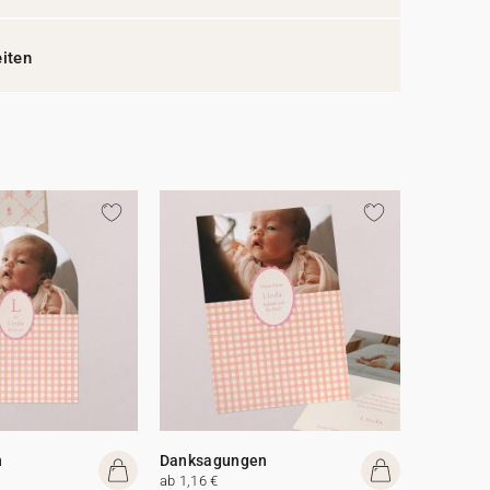
eiten
n
Danksagungen
ab 1,16 €