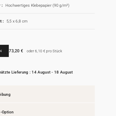
 :
Hochwertiges Klebepapier (90 g/m²)
t :
5,5 x 6,8 cm
73,20 €
N
oder 6,10 € pro Stück
ätzte Lieferung : 14 August - 18 August
eibung
l-Option