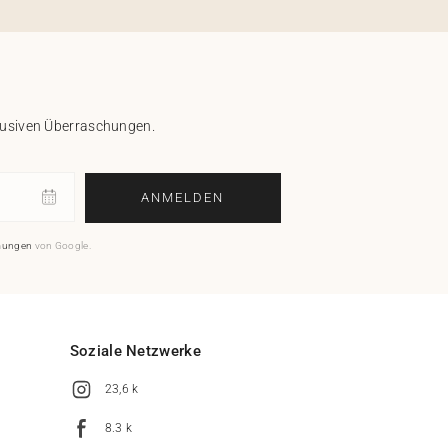
klusiven Überraschungen.
ANMELDEN
mungen
von Google.
Soziale Netzwerke
23,6 k
8.3 k