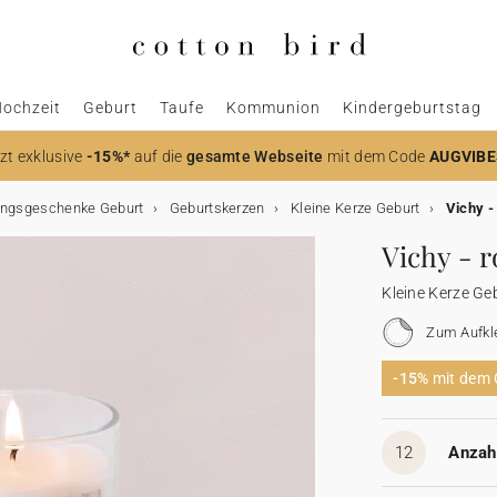
ochzeit
Geburt
Taufe
Kommunion
Kindergeburtstag
zt
exklusive
-15%*
auf die
gesamte Webseite
mit dem Code
AUGVIBE
ngsgeschenke Geburt
Geburtskerzen
Kleine Kerze Geburt
Vichy -
Vichy - r
Kleine Kerze Ge
Zum Aufkl
-15%
mit dem
12
Anzahl