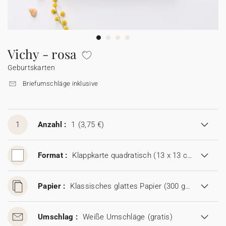
Girlande
Wunderkerzen-Etikett
Mini Glasflasche
Collab
Johanna x Cotton Bird
Spitztüte Taufe
Lesezeichen
Einwegkamera
Alle Produkte
Alles für Glückwünsche
Geschenkanhänger
Glückwunschkarte
Baumwollsäckchen
Seife
Baumwollsäckchen
Alle Accessoires
Feste & Anlässe
Seife
Vichy - rosa
Geburtskarten
Aufkleber für Einwegkamera
Mini Glasflasche
Seife
Alle digitalen Karten
Mini Glasflasche
Briefumschläge inklusive
Baumwollsäckchen
Mini Glasflasche
Alle Geschenkkarten
Baumwollsäckchen
1
Anzahl :
1
(3,75 €)
Gutscheincodes
Format :
Klappkarte quadratisch (13 x 13 cm)
Papier :
Klassisches glattes Papier (300 g/m²)
Umschlag :
Weiße Umschläge
(gratis)