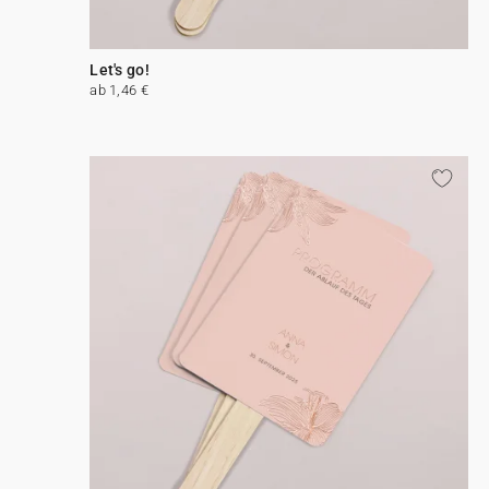
Let's go!
ab 1,46 €