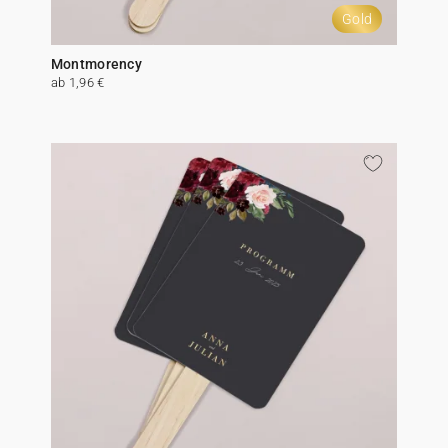
Gold
Montmorency
ab 1,96 €