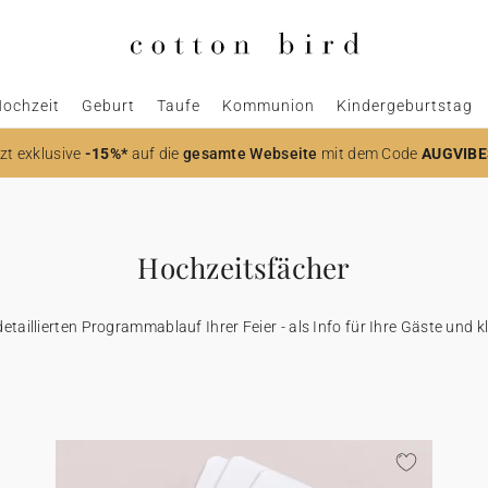
ochzeit
Geburt
Taufe
Kommunion
Kindergeburtstag
zt
exklusive
-15%*
auf die
gesamte Webseite
mit dem Code
AUGVIBE
Hochzeitsfächer
etaillierten Programmablauf Ihrer Feier - als Info für Ihre Gäste und k