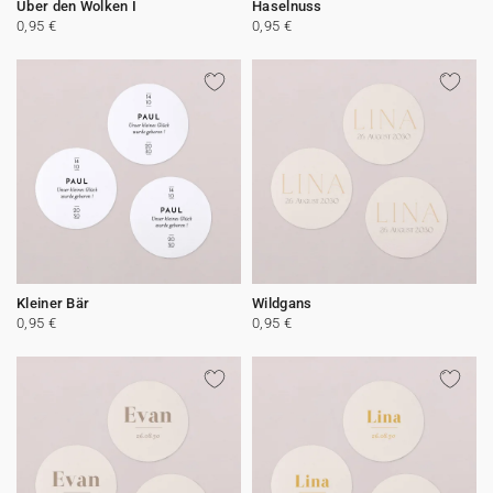
Über den Wolken I
Haselnuss
0,95 €
0,95 €
Kleiner Bär
Wildgans
0,95 €
0,95 €