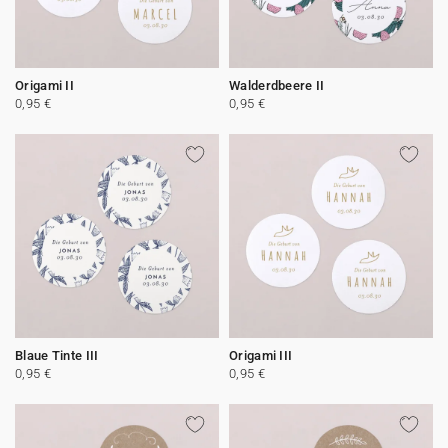
Origami II
Walderdbeere II
0,95 €
0,95 €
Blaue Tinte III
Origami III
0,95 €
0,95 €