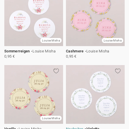
Louise Misha
Louise Misha
Sommerreigen
Louise Misha
Cashmere
Louise Misha
0,95 €
0,95 €
Louise Misha
Vanilla
Louise Misha
Neuheiten
Violetta