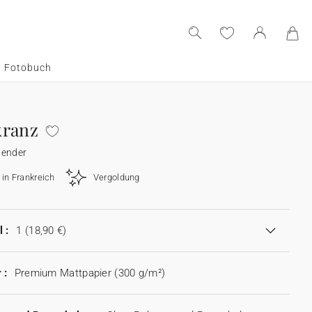
Fotobuch
kranz
lender
 in Frankreich
Vergoldung
 :
1
(18,90 €)
 :
Premium Mattpapier (300 g/m²)