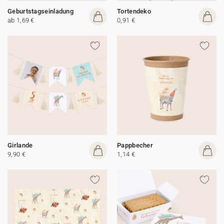
Geburtstagseinladung
Tortendeko
ab 1,69 €
0,91 €
Girlande
Pappbecher
9,90 €
1,14 €