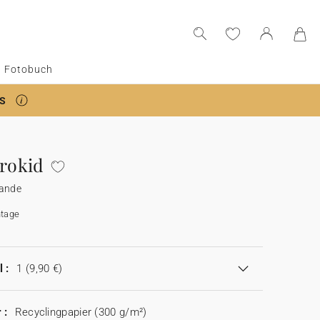
Fotobuch
S
trokid
lande
tage
 :
1
(9,90 €)
 :
Recyclingpapier (300 g/m²)