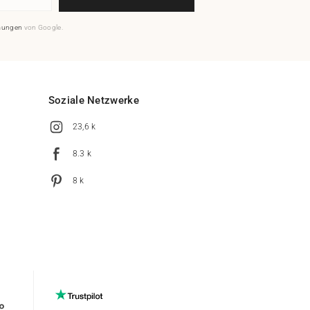
mungen
von Google.
Soziale Netzwerke
23,6 k
8.3 k
8 k