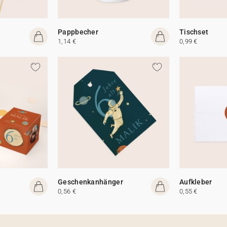
Pappbecher
Tischset
1,14 €
0,99 €
Geschenkanhänger
Aufkleber
0,56 €
0,55 €