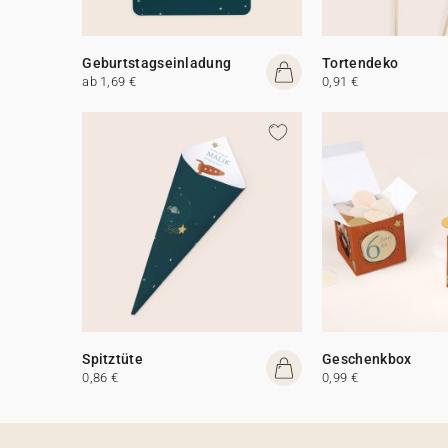
Geburtstagseinladung
Tortendeko
ab 1,69 €
0,91 €
Spitztüte
Geschenkbox
0,86 €
0,99 €