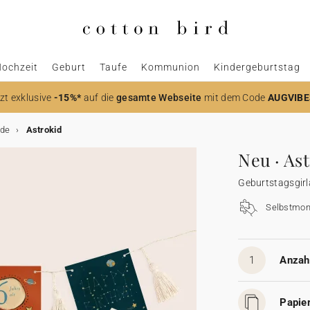
ochzeit
Geburt
Taufe
Kommunion
Kindergeburtstag
zt
exklusive
-15%*
auf die
gesamte Webseite
mit dem Code
AUGVIBE
nde
Astrokid
Neu · As
Geburtstagsgir
Selbstmon
1
Anzahl
Papier