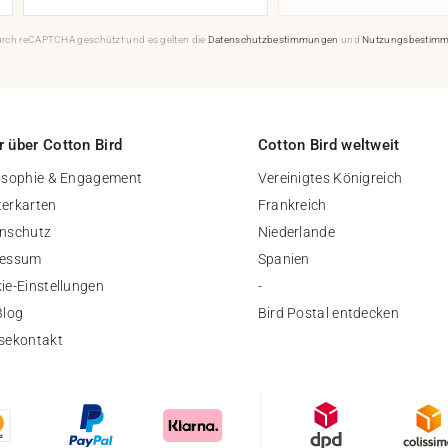
durch reCAPTCHA geschützt und es gelten die
Datenschutzbestimmungen
und
Nutzungsbestim
 über Cotton Bird
Cotton Bird weltweit
osophie & Engagement
Vereinigtes Königreich
erkarten
Frankreich
nschutz
Niederlande
ressum
Spanien
ie-Einstellungen
-
Blog
Bird Postal entdecken
sekontakt