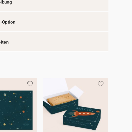
eibung
l-Option
eiten