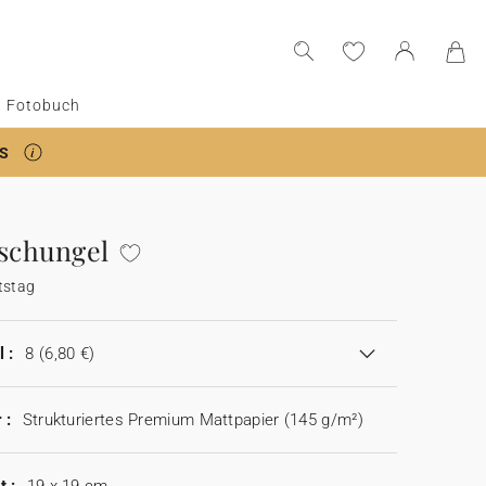
Fotobuch
S
Dschungel
tstag
 :
8
(6,80 €)
 :
Strukturiertes Premium Mattpapier (145 g/m²)