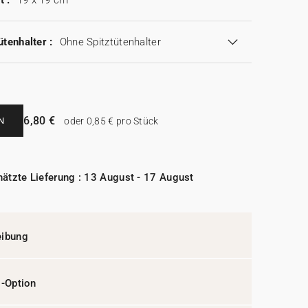
t :
19 x 19 cm
ütenhalter :
Ohne Spitztütenhalter
6,80 €
N
oder 0,85 € pro Stück
ätzte Lieferung : 13 August - 17 August
eibung
l-Option