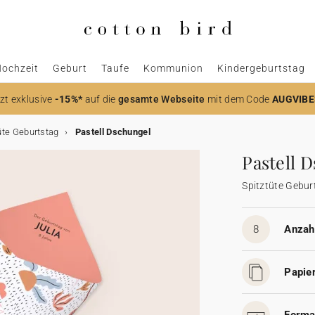
ochzeit
Geburt
Taufe
Kommunion
Kindergeburtstag
zt
exklusive
-15%*
auf die
gesamte Webseite
mit dem Code
AUGVIBE
üte Geburtstag
Pastell Dschungel
Pastell 
Spitztüte Gebur
8
Anzahl
Papier