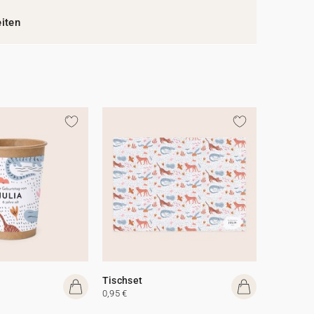
eiten
Tischset
0,95 €