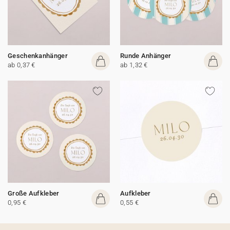
Geschenkanhänger
Runde Anhänger
ab 0,37 €
ab 1,32 €
Große Aufkleber
Aufkleber
0,95 €
0,55 €