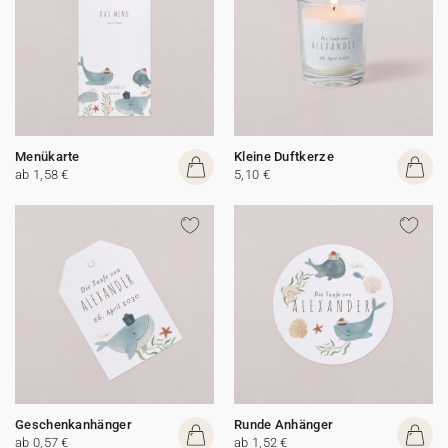
Menükarte
Kleine Duftkerze
ab 1,58 €
5,10 €
Geschenkanhänger
Runde Anhänger
ab 0,57 €
ab 1,52 €