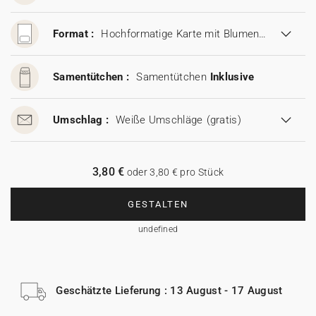
Format :
Hochformatige Karte mit Blumensamen (11,5 x 17 cm)
Samentütchen :
Samentütchen
Inklusive
Umschlag :
Weiße Umschläge
(gratis)
3,80 €
oder 3,80 € pro Stück
GESTALTEN
undefined
Geschätzte Lieferung : 13 August - 17 August