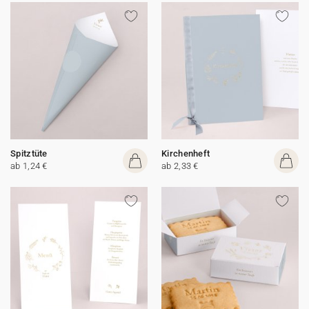
Spitztüte
Kirchenheft
ab 1,24 €
ab 2,33 €