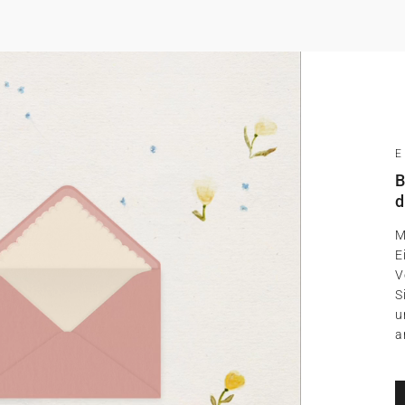
B
d
M
E
V
S
u
a