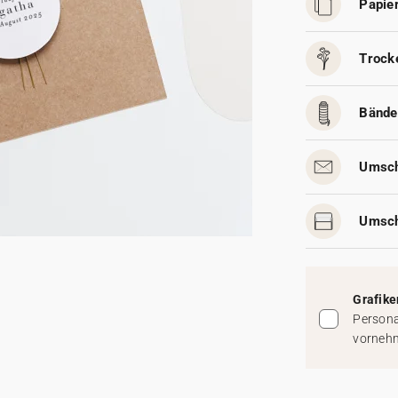
Papier
Trock
Bände
Umsch
Umsch
Grafike
Persona
vorneh