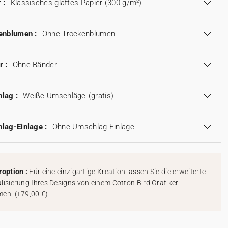
 :
Klassisches glattes Papier (300 g/m²)
enblumen :
Ohne Trockenblumen
r :
Ohne Bänder
lag :
Weiße Umschläge
(gratis)
lag-Einlage :
Ohne Umschlag-Einlage
roption :
Für eine einzigartige Kreation lassen Sie die erweiterte
lisierung Ihres Designs von einem Cotton Bird Grafiker
men!
(
+79,00 €
)