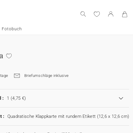
Fotobuch
a
tage
Briefumschläge inklusive
 :
1
(4,75 €)
t :
Quadratische Klappkarte mit rundem Etikett (12,6 x 12,6 cm)