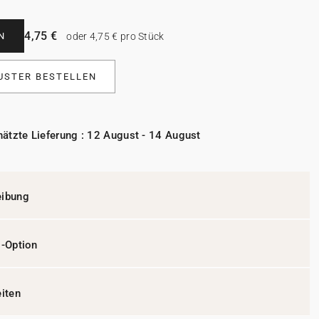
4,75 €
N
oder 4,75 € pro Stück
USTER BESTELLEN
ätzte Lieferung : 12 August - 14 August
eibung
l-Option
eiten