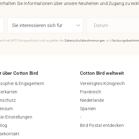
 erhalten Sie Informationen über unsere Neuheiten und Zugang zu ex
Datum
durch reCAPTCHA geschützt und es gelten die
Datenschutzbestimmungen
und
Nutzungsbestim
 über Cotton Bird
Cotton Bird weltweit
osophie & Engagement
Vereinigtes Königreich
erkarten
Frankreich
nschutz
Niederlande
ressum
Spanien
ie-Einstellungen
-
Blog
Bird Postal entdecken
sekontakt