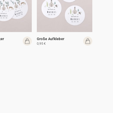
ger
Große Aufkleber
0,95 €