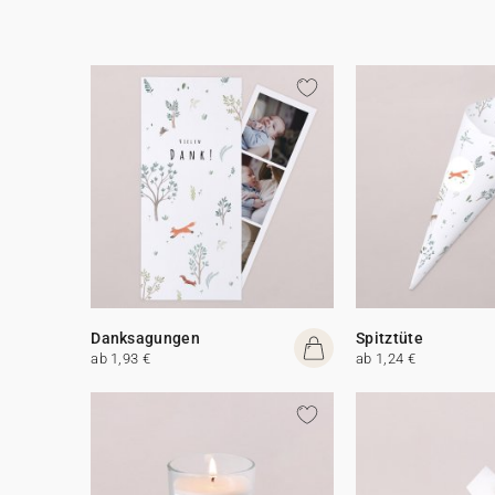
Danksagungen
Spitztüte
ab 1,93 €
ab 1,24 €