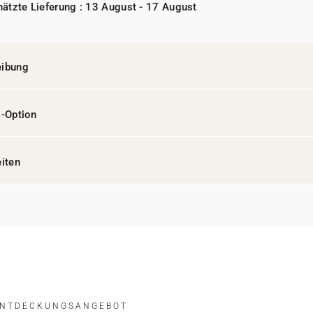
ätzte Lieferung : 13 August - 17 August
eibung
l-Option
eiten
ENTDECKUNGSANGEBOT