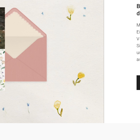
B
d
M
E
V
S
u
a