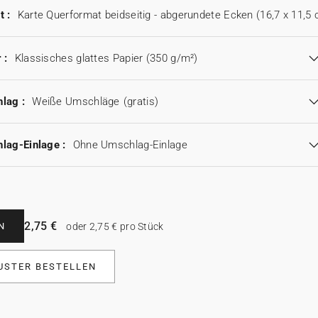
t :
Karte Querformat beidseitig - abgerundete Ecken (16,7 x 11,5
 :
Klassisches glattes Papier (350 g/m²)
lag :
Weiße Umschläge
(gratis)
lag-Einlage :
Ohne Umschlag-Einlage
2,75 €
N
oder 2,75 € pro Stück
USTER BESTELLEN