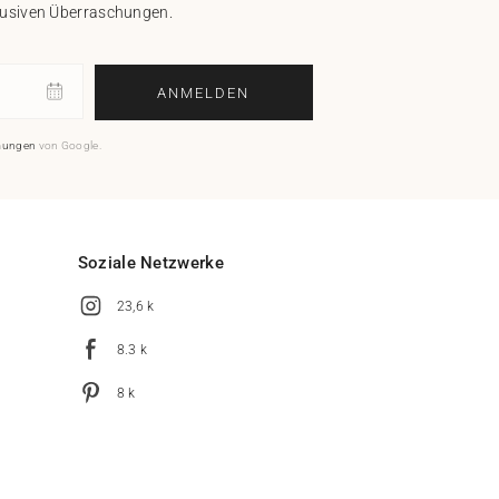
klusiven Überraschungen.
ANMELDEN
mungen
von Google.
Soziale Netzwerke
23,6 k
8.3 k
8 k