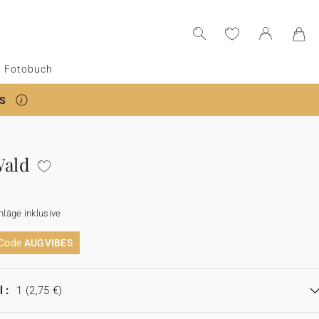
Fotobuch
S
Wald
läge inklusive
 Code
AUGVIBES
 :
1
(2,75 €)