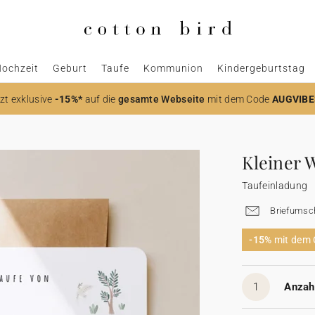
ochzeit
Geburt
Taufe
Kommunion
Kindergeburtstag
zt
exklusive
-15%*
auf die
gesamte Webseite
mit dem Code
AUGVIBE
Kleiner 
Taufeinladung
Briefumsch
-15%
mit dem
1
Anzahl