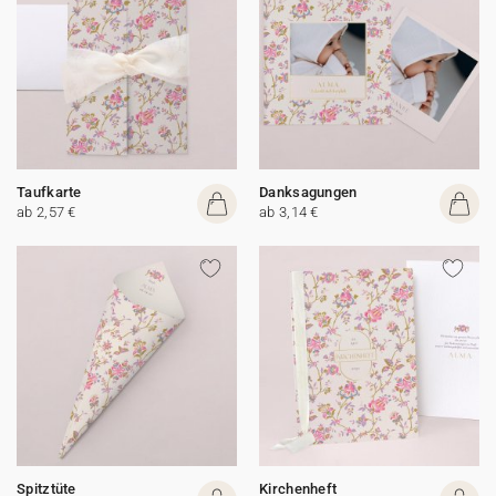
Taufkarte
Danksagungen
ab 2,57 €
ab 3,14 €
Spitztüte
Kirchenheft