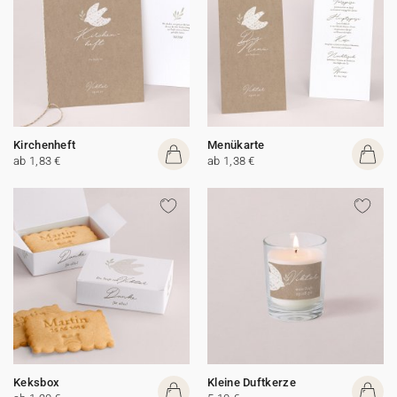
Kirchenheft
Menükarte
ab 1,83 €
ab 1,38 €
Keksbox
Kleine Duftkerze