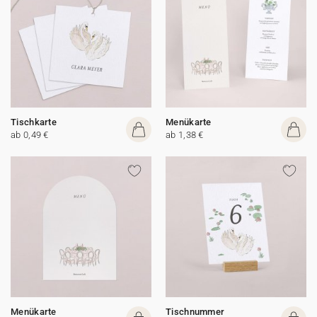
Tischkarte
Menükarte
ab 0,49 €
ab 1,38 €
Menükarte
Tischnummer