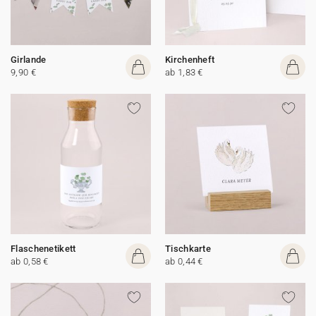
Girlande
Kirchenheft
9,90 €
ab 1,83 €
Flaschenetikett
Tischkarte
ab 0,58 €
ab 0,44 €