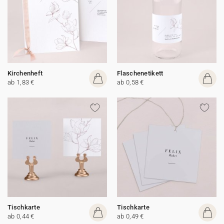
Kirchenheft
Flaschenetikett
ab 1,83 €
ab 0,58 €
Tischkarte
Tischkarte
ab 0,44 €
ab 0,49 €